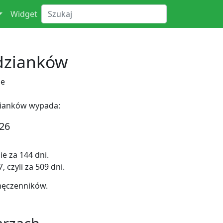
Widget
dzianków
ne
zianków wypada:
26
e za 144 dni.
 czyli za 509 dni.
męczenników.