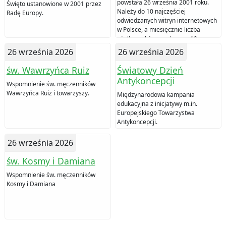
powstała 26 września 2001 roku.
Święto ustanowione w 2001 przez
Należy do 10 najczęściej
Radę Europy.
odwiedzanych witryn internetowych
w Polsce, a miesięcznie liczba
użytkowników przekracza 10
milionów.
26 września 2026
26 września 2026
św. Wawrzyńca Ruiz
Światowy Dzień
Antykoncepcji
Wspomnienie św. męczenników
Wawrzyńca Ruiz i towarzyszy.
Międzynarodowa kampania
edukacyjna z inicjatywy m.in.
Europejskiego Towarzystwa
Antykoncepcji.
26 września 2026
św. Kosmy i Damiana
Wspomnienie św. męczenników
Kosmy i Damiana