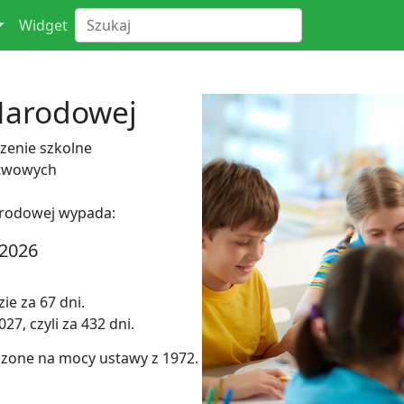
Widget
Narodowej
enie szkolne
stwowych
arodowej wypada:
 2026
ie za 67 dni.
7, czyli za 432 dni.
dzone na mocy ustawy z 1972.