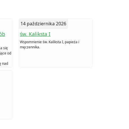
14 października 2026
ób
św. Kaliksta I
Wspomnienie św. Kaliksta I, papieża i
męczennika.
a się
jące od
ę nad