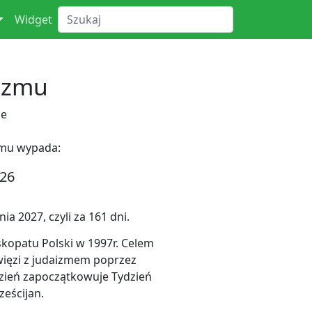
Widget
izmu
ne
zmu wypada:
026
a 2027, czyli za 161 dni.
kopatu Polski w 1997r. Celem
więzi z judaizmem poprzez
dzień zapoczątkowuje Tydzień
ześcijan.