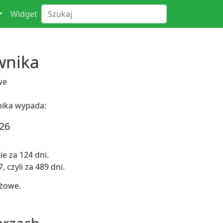
Widget
wnika
we
nika wypada:
26
e za 124 dni.
 czyli za 489 dni.
nżowe.