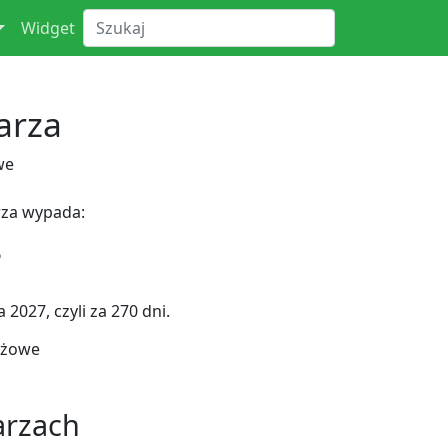
Widget
arza
we
rza wypada:
6
2027, czyli za 270 dni.
nżowe
arzach