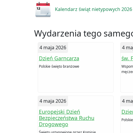
Kalendarz świąt nietypowych 2026
Wydarzenia tego samego
4 maja 2026
4 ma
Dzień Garncarza
św. 
Polskie święto branżowe
Wspomn
męczen
4 maja 2026
4 ma
Europejski Dzień
Dzie
Bezpieczeństwa Ruchu
Polski
Drogowego
Święto ustanowione przez Komisję