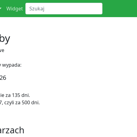
Widget
by
we
y wypada:
26
e za 135 dni.
 czyli za 500 dni.
arzach