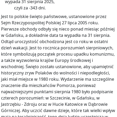
wypada 31 sierpnia 2025,
czyli za -343 dni.
Jest to polskie święto państwowe, ustanowione przez
Sejm Rzeczypospolitej Polskiej 27 lipca 2005 roku.
Pierwsze obchody odbyły się nieco ponad miesiąc później
w Gdańsku, a dokładnie data ta wypadła na 31 sierpnia.
Odtąd uroczystość obchodzona jest co roku w ostatni
dzień wakacji. Jest to rocznica porozumień sierpniowych,
które symbolizują początek procesu upadku komunizmu,
a także wyzwolenia krajów Europy środkowej i
wschodniej. Święto zostało ustanowione, aby upamiętnić
historyczny zryw Polaków do wolności i niepodległości,
jaki miał miejsce w 1980 roku. Wydarzenie ma szczególne
znaczenie dla mieszkańców Pomorza, ponieważ
najważniejszymi punktami sierpnia 1980 było podpisanie
czterech porozumień: w Szczecinie, w Gdańsku, w
Jastrzębiu - Zdroju oraz w Hucie Katowice w Dąbrowie
Górniczej. Aby uczcić dawne dzieje, które tak wielki wpływ
mają na teraźniejszość, tego dnia ludzie uczestniczą w