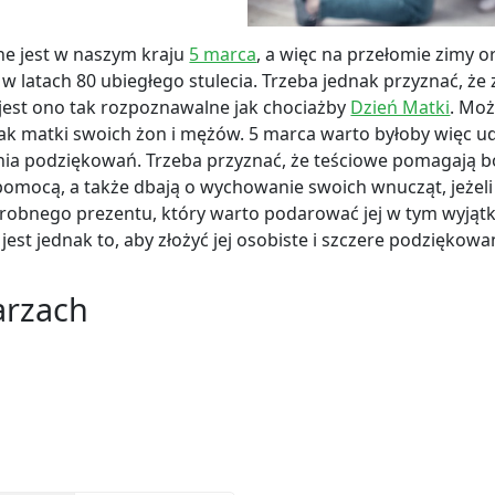
ne jest w naszym kraju
5 marca
, a więc na przełomie zimy o
w latach 80 ubiegłego stulecia. Trzeba jednak przyznać, że
e jest ono tak rozpoznawalne jak chociażby
Dzień Matki
. Moż
k matki swoich żon i mężów. 5 marca warto byłoby więc uda
ia podziękowań. Trzeba przyznać, że teściowe pomagają b
pomocą, a także dbają o wychowanie swoich wnucząt, jeżeli 
 drobnego prezentu, który warto podarować jej w tym wyjąt
jest jednak to, aby złożyć jej osobiste i szczere podziękow
arzach