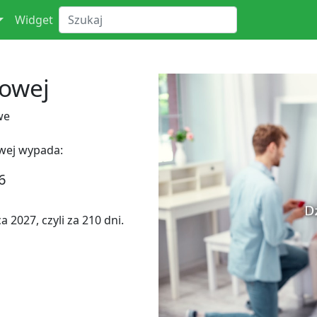
Widget
iowej
we
wej wypada:
6
2027, czyli za 210 dni.