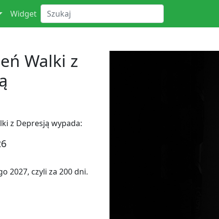
Widget
eń Walki z
ą
ki z Depresją wypada:
26
 2027, czyli za 200 dni.