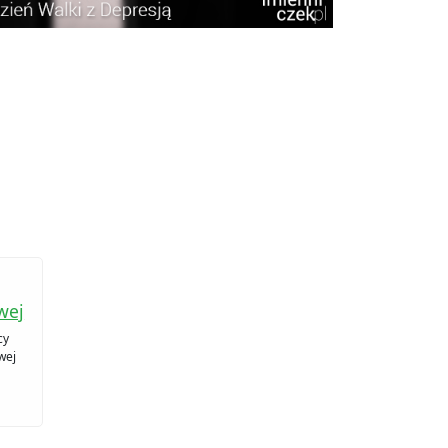
wej
cy
wej