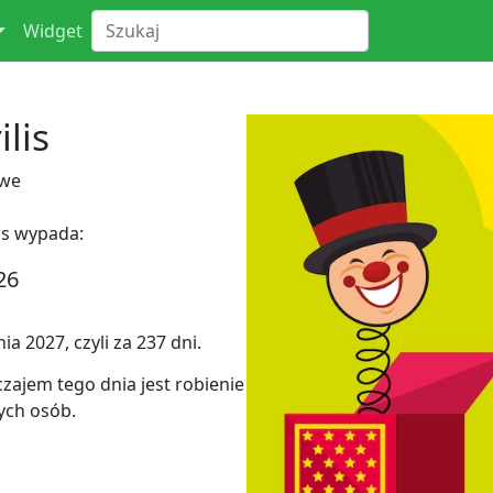
Widget
lis
owe
is wypada:
26
a 2027, czyli za 237 dni.
zajem tego dnia jest robienie
ych osób.