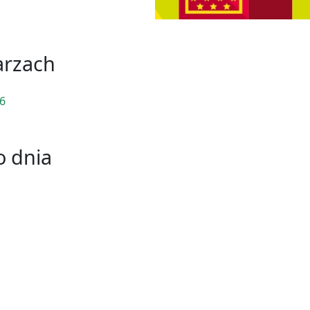
arzach
26
 dnia