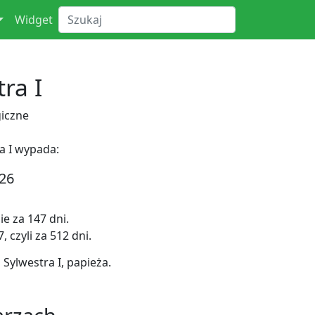
Widget
ra I
iczne
a I wypada:
26
e za 147 dni.
 czyli za 512 dni.
ylwestra I, papieża.