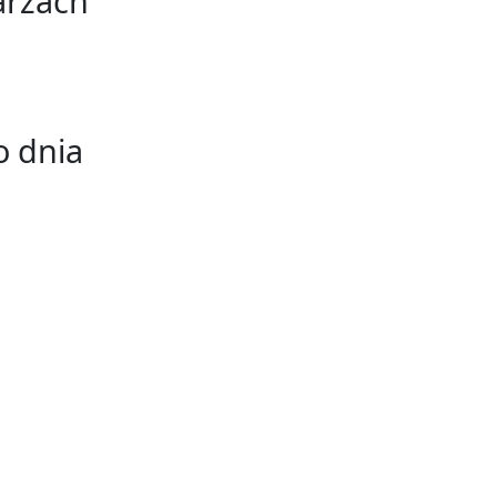
arzach
 dnia