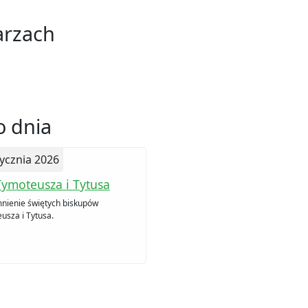
arzach
 dnia
tycznia 2026
Tymoteusza i Tytusa
ienie świętych biskupów
usza i Tytusa.