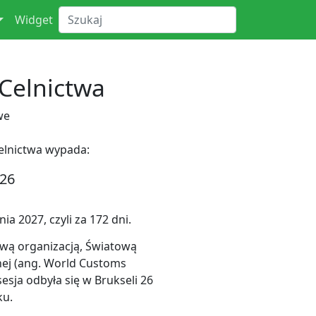
Widget
Celnictwa
we
elnictwa wypada:
026
a 2027, czyli za 172 dni.
ową organizacją, Światową
nej (ang. World Customs
esja odbyła się w Brukseli 26
ku.