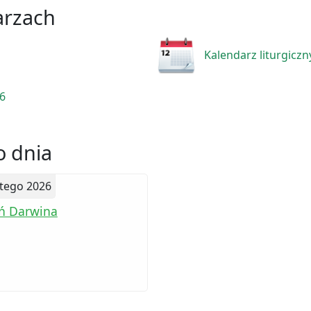
arzach
Kalendarz liturgiczn
26
 dnia
utego 2026
ń Darwina