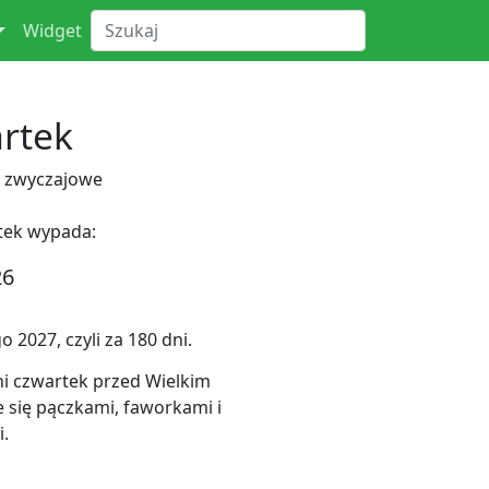
Widget
artek
 zwyczajowe
tek wypada:
26
 2027, czyli za 180 dni.
ni czwartek przed Wielkim
e się pączkami, faworkami i
.