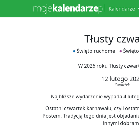
Kalendarze
Tłusty czw
Święto ruchome
Święto
W 2026 roku Tłusty czwar
12 lutego 20
Czwartek
Najbliższe wydarzenie wypada 4 lutego
Ostatni czwartek karnawału, czyli ostat
Postem. Tradycją tego dnia jest objadani
innymi dobrami