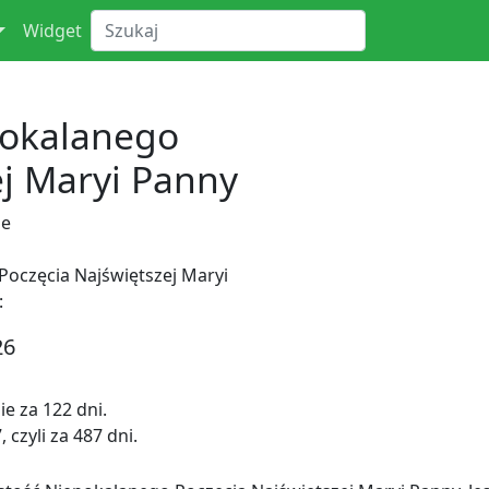
Widget
pokalanego
ej Maryi Panny
ne
oczęcia Najświętszej Maryi
:
26
e za 122 dni.
czyli za 487 dni.