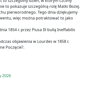
st to szczególny dzień, w którym czcimy
ie to pokazuje szczególną rolę Matki Bożej.
zechu pierworodnego. Tego dnia dziękujemy
Adwentu, więc można potraktować to jako
 1854 r. przez Piusa IX bullą Ineffabilis
Podczas objawienia w Lourdes w 1858 r.
ne Poczęcie?.
y 2026