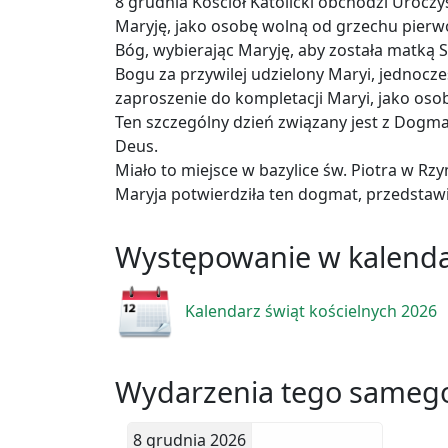
8 grudnia Kościół Katolicki obchodzi Urocz
Maryję, jako osobę wolną od grzechu pierwo
Bóg, wybierając Maryję, aby została matką 
Bogu za przywilej udzielony Maryi, jednocz
zaproszenie do kompletacji Maryi, jako osob
Ten szczególny dzień związany jest z Dogmat
Deus.
Miało to miejsce w bazylice św. Piotra w Rz
Maryja potwierdziła ten dogmat, przedstawi
Występowanie w kalend
Kalendarz świąt kościelnych 2026
Wydarzenia tego samego
8 grudnia 2026