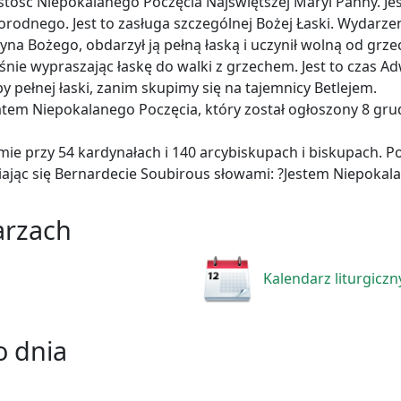
ystość Niepokalanego Poczęcia Najświętszej Maryi Panny. Je
rodnego. Jest to zasługa szczególnej Bożej Łaski. Wydarzen
Syna Bożego, obdarzył ją pełną łaską i uczynił wolną od gr
eśnie wypraszając łaskę do walki z grzechem. Jest to czas 
y pełnej łaski, zanim skupimy się na tajemnicy Betlejem.
em Niepokalanego Poczęcia, który został ogłoszony 8 grudnia
ymie przy 54 kardynałach i 140 arcybiskupach i biskupach. 
ając się Bernardecie Soubirous słowami: ?Jestem Niepokala
arzach
Kalendarz liturgiczn
 dnia