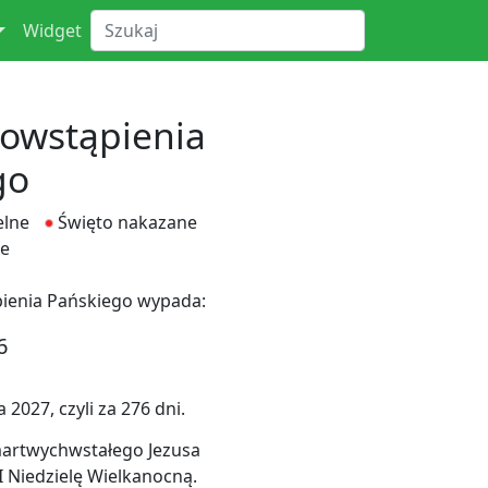
Widget
owstąpienia
go
elne
Święto nakazane
e
ienia Pańskiego wypada:
6
2027, czyli za 276 dni.
martwychwstałego Jezusa
 Niedzielę Wielkanocną.