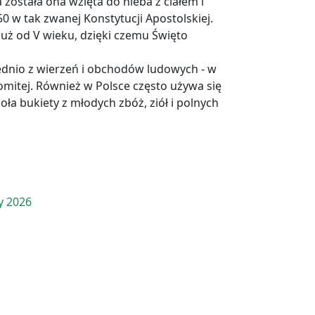
została ona wzięta do nieba z ciałem i
0 w tak zwanej Konstytucji Apostolskiej.
uż od V wieku, dzięki czemu Święto
ednio z wierzeń i obchodów ludowych - w
komitej. Również w Polsce często używa się
oła bukiety z młodych zbóż, ziół i polnych
y 2026