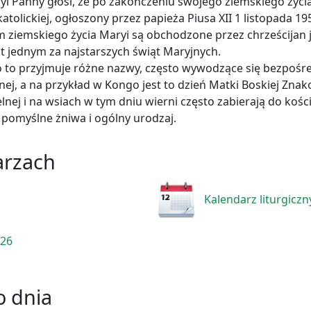
i Panny głosi, że po zakończeniu swojego ziemskiego życia 
olickiej, ogłoszony przez papieża Piusa XII 1 listopada 195
 ziemskiego życia Maryi są obchodzone przez chrześcijan j
t jednym za najstarszych świąt Maryjnych.
to to przyjmuje różne nazwy, często wywodzące się bezpośr
nej, a na przykład w Kongo jest to dzień Matki Boskiej Zna
elnej i na wsiach w tym dniu wierni często zabierają do kości
 pomyślne żniwa i ogólny urodzaj.
arzach
Kalendarz liturgiczn
026
 dnia