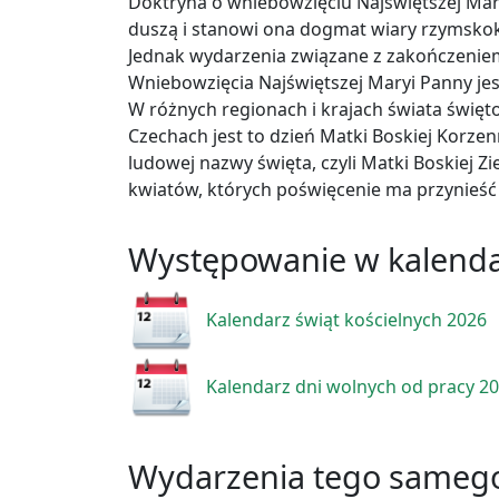
Doktryna o wniebowzięciu Najświętszej Mary
duszą i stanowi ona dogmat wiary rzymskokat
Jednak wydarzenia związane z zakończeniem
Wniebowzięcia Najświętszej Maryi Panny jes
W różnych regionach i krajach świata świę
Czechach jest to dzień Matki Boskiej Korzen
ludowej nazwy święta, czyli Matki Boskiej Zi
kwiatów, których poświęcenie ma przynieść
Występowanie w kalend
Kalendarz świąt kościelnych 2026
Kalendarz dni wolnych od pracy 2
Wydarzenia tego samego