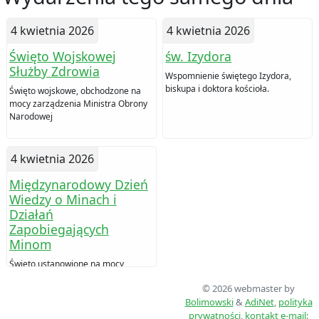
4 kwietnia 2026
4 kwietnia 2026
Święto Wojskowej
św. Izydora
Służby Zdrowia
Wspomnienie świętego Izydora,
biskupa i doktora kościoła.
Święto wojskowe, obchodzone na
mocy zarządzenia Ministra Obrony
Narodowej
4 kwietnia 2026
Międzynarodowy Dzień
Wiedzy o Minach i
Działań
Zapobiegających
Minom
Święto ustanowione na mocy
rezolucji Zgromadzenia Ogólnego
© 2026 webmaster by
ONZ z 2005
Bolimowski
&
AdiNet
,
polityka
prywatności
,
kontakt
e-mail: