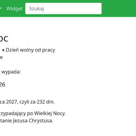
Widget
oc
Dzień wolny od pracy
e
c wypada:
26
 2027, czyli za 232 dni.
zypadający po Wielkiej Nocy.
anie Jezusa Chrystusa.