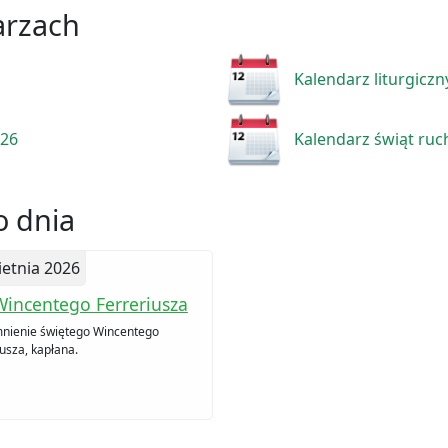
arzach
Kalendarz liturgiczn
026
Kalendarz świąt ru
 dnia
ietnia 2026
Wincentego Ferreriusza
ienie świętego Wincentego
usza, kapłana.