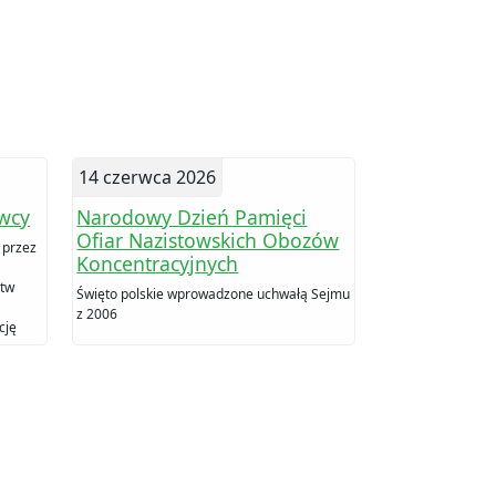
14 czerwca 2026
wcy
Narodowy Dzień Pamięci
Ofiar Nazistowskich Obozów
 przez
Koncentracyjnych
stw
Święto polskie wprowadzone uchwałą Sejmu
z 2006
cję