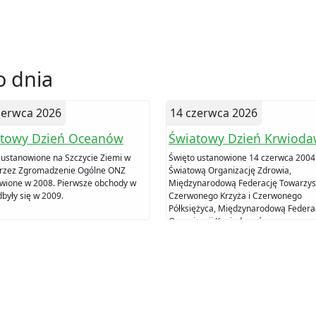
 dnia
zerwca 2026
14 czerwca 2026
towy Dzień Oceanów
Światowy Dzień Krwioda
 ustanowione na Szczycie Ziemi w
Święto ustanowione 14 czerwca 2004
rzez Zgromadzenie Ogólne ONZ
Światową Organizację Zdrowia,
wione w 2008. Pierwsze obchody w
Międzynarodową Federację Towarzy
były się w 2009.
Czerwonego Krzyża i Czerwonego
Półksiężyca, Międzynarodową Federa
Organizacji Krwiodawców oraz
Międzynarodowe Towarzystwo
Transfuzjologiczne.