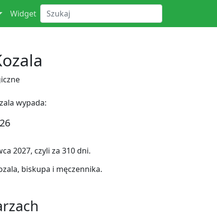
Widget
Kozala
iczne
ozala wypada:
026
a 2027, czyli za 310 dni.
ala, biskupa i męczennika.
arzach