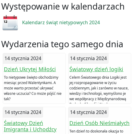
Występowanie w kalendarzach
Kalendarz świąt nietypowych 2024
Wydarzenia tego samego dnia
14 stycznia 2024
14 stycznia 2024
Dzień Ukrytej Miłości
Światowy dzień logiki
To nietypowe święto obchodzimy
Celem Światowego dnia Logiki jest
miesiąc przed Walentynkami. A
jej rozpropagowanie w życiu
może warto przestać ukrywać
codziennym, jak i zarówno w nauce,
własne uczucia? Co może pójść nie
wiedzy i technologii, wymyślono je
tak?
we współpracy z Międzynarodową
Radą ds. Filozofii i Nauk
Humanistycznych.
14 stycznia 2024
14 stycznia 2024
Światowy Dzień
Dzień Osób Nieśmiałych
Imigranta i Uchodźcy
Ten dzień to doskonała okazja to