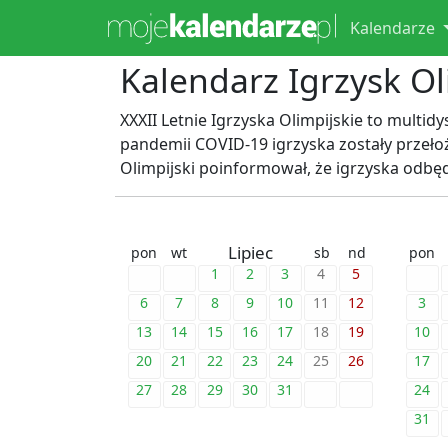
Kalendarze
Kalendarz Igrzysk Ol
XXXII Letnie Igrzyska Olimpijskie to multi
pandemii COVID-19 igrzyska zostały przeł
Olimpijski poinformował, że igrzyska odbędą
Lipiec
pon
wt
sb
nd
pon
1
2
3
4
5
6
7
8
9
10
11
12
3
13
14
15
16
17
18
19
10
20
21
22
23
24
25
26
17
27
28
29
30
31
24
31