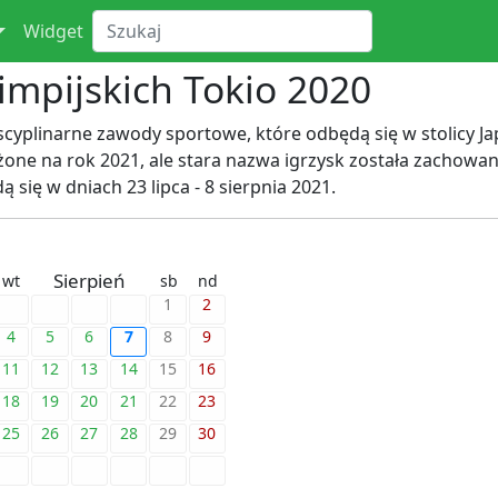
Widget
impijskich Tokio 2020
dyscyplinarne zawody sportowe, które odbędą się w stolicy J
ożone na rok 2021, ale stara nazwa igrzysk została zachow
 się w dniach 23 lipca - 8 sierpnia 2021.
Sierpień
wt
sb
nd
1
2
4
5
6
7
8
9
11
12
13
14
15
16
18
19
20
21
22
23
25
26
27
28
29
30