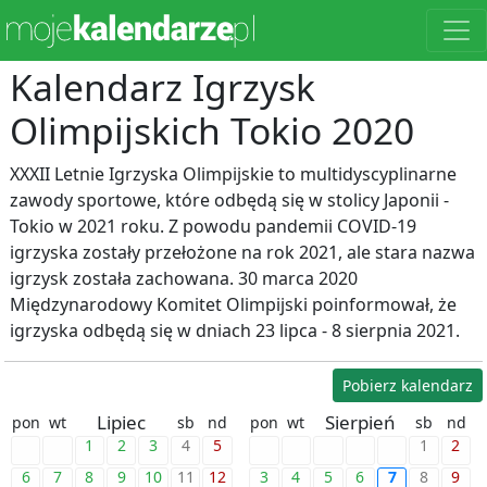
Kalendarz Igrzysk
Olimpijskich Tokio 2020
XXXII Letnie Igrzyska Olimpijskie to multidyscyplinarne
zawody sportowe, które odbędą się w stolicy Japonii -
Tokio w 2021 roku. Z powodu pandemii COVID-19
igrzyska zostały przełożone na rok 2021, ale stara nazwa
igrzysk została zachowana. 30 marca 2020
Międzynarodowy Komitet Olimpijski poinformował, że
igrzyska odbędą się w dniach 23 lipca - 8 sierpnia 2021.
Pobierz kalendarz
Lipiec
Sierpień
pon
wt
sb
nd
pon
wt
sb
nd
1
2
3
4
5
1
2
6
7
8
9
10
11
12
3
4
5
6
7
8
9