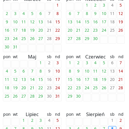
1
1
2
3
4
5
2
3
4
5
6
7
8
6
7
8
9
10
11
12
9
10
11
12
13
14
15
13
14
15
16
17
18
19
16
17
18
19
20
21
22
20
21
22
23
24
25
26
23
24
25
26
27
28
29
27
28
29
30
30
31
Maj
Czerwiec
pon
wt
sb
nd
pon
wt
sb
nd
1
2
3
1
2
3
4
5
6
7
4
5
6
7
8
9
10
8
9
10
11
12
13
14
11
12
13
14
15
16
17
15
16
17
18
19
20
21
18
19
20
21
22
23
24
22
23
24
25
26
27
28
25
26
27
28
29
30
31
29
30
Lipiec
Sierpień
pon
wt
sb
nd
pon
wt
sb
nd
1
2
3
4
5
1
2
6
7
8
9
10
11
12
3
4
5
6
7
8
9