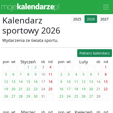
Kalendarz
2025
2026
2027
sportowy 2026
Wydarzenia ze świata sportu.
Pobierz kalendarz
Styczeń
Luty
pon
wt
sb
nd
pon
wt
sb
nd
1
2
3
4
1
5
6
7
8
9
10
11
2
3
4
5
6
7
8
12
13
14
15
16
17
18
9
10
11
12
13
14
15
19
20
21
22
23
24
25
16
17
18
19
20
21
22
26
27
28
29
30
31
23
24
25
26
27
28
Marzec
Kwiecień
pon
wt
sb
nd
pon
wt
sb
nd