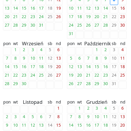
13
14
15
16
17
18
19
10
11
12
13
14
15
16
20
21
22
23
24
25
26
17
18
19
20
21
22
23
27
28
29
30
31
24
25
26
27
28
29
30
31
Wrzesień
Październik
pon
wt
sb
nd
pon
wt
sb
nd
1
2
3
4
5
6
1
2
3
4
7
8
9
10
11
12
13
5
6
7
8
9
10
11
14
15
16
17
18
19
20
12
13
14
15
16
17
18
21
22
23
24
25
26
27
19
20
21
22
23
24
25
28
29
30
26
27
28
29
30
31
Listopad
Grudzień
pon
wt
sb
nd
pon
wt
sb
nd
1
1
2
3
4
5
6
2
3
4
5
6
7
8
7
8
9
10
11
12
13
9
10
11
12
13
14
15
14
15
16
17
18
19
20