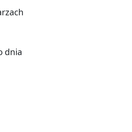
arzach
 dnia