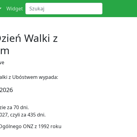
Widget
ień Walki z
em
we
alki z Ubóstwem wypada:
 2026
ie za 70 dni.
7, czyli za 435 dni.
 Ogólnego ONZ z 1992 roku