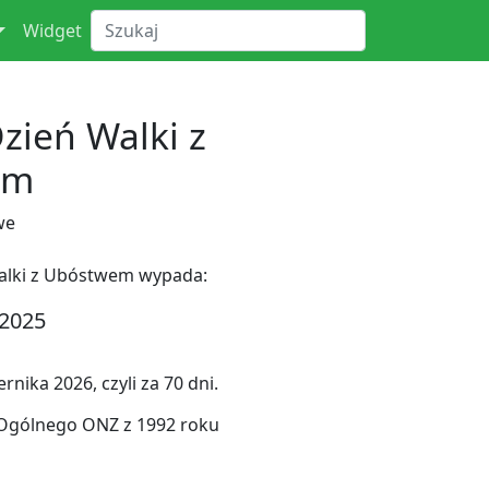
Widget
ień Walki z
em
we
alki z Ubóstwem wypada:
 2025
nika 2026, czyli za 70 dni.
 Ogólnego ONZ z 1992 roku