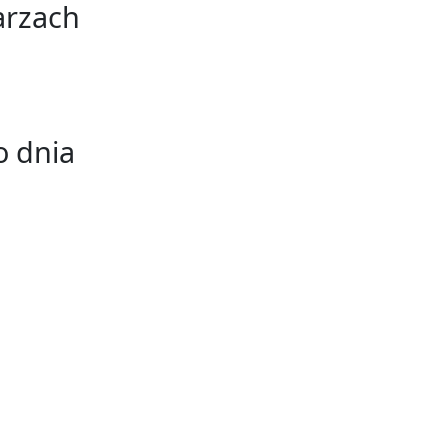
arzach
 dnia