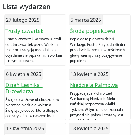
Lista wydarzeń
27 lutego 2025
5 marca 2025
Tłusty czwartek
Środa popielcowa
Ostatni czwartek karnawału, czyli
Popielec to pierwszy dzień
ostatni czwartek przed Wielkim
Wielkiego Postu. Przypada 46 dni
Postem. Tradycją tego dnia jest
przed Wielkanocą a w kościołach
objadanie się pączkami, faworkami
głowy wiernych są posypywane
i innymi dobrami.
popiołem.
6 kwietnia 2025
13 kwietnia 2025
Dzień Leśnika i
Niedziela Palmowa
Drzewiarza
Przypadająca 7 dni przed
Wielkanocą Niedziela Męki
Święto branżowe obchodzone w
Pańskiej rozpoczyna Wielki
pierwszą niedzielę kwietnia.
Tydzień. W tym dniu do kościoła
Świętują je osoby, które dbają o
przynosi się palmy i czytany jest
obszary leśne w naszym kraju.
opis Męki Pańskiej.
17 kwietnia 2025
18 kwietnia 2025