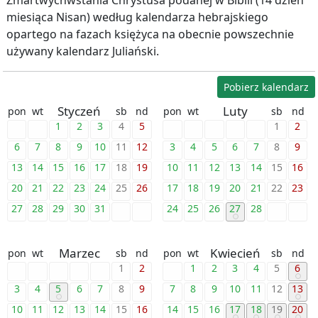
Zmartwychwstania Chrystusa podanej w Biblii (14 dzień
miesiąca Nisan) według kalendarza hebrajskiego
opartego na fazach księżyca na obecnie powszechnie
używany kalendarz Juliański.
Pobierz kalendarz
Styczeń
Luty
pon
wt
sb
nd
pon
wt
sb
nd
1
2
3
4
5
1
2
6
7
8
9
10
11
12
3
4
5
6
7
8
9
13
14
15
16
17
18
19
10
11
12
13
14
15
16
20
21
22
23
24
25
26
17
18
19
20
21
22
23
27
28
29
30
31
24
25
26
27
28
Marzec
Kwiecień
pon
wt
sb
nd
pon
wt
sb
nd
1
2
1
2
3
4
5
6
3
4
5
6
7
8
9
7
8
9
10
11
12
13
10
11
12
13
14
15
16
14
15
16
17
18
19
20