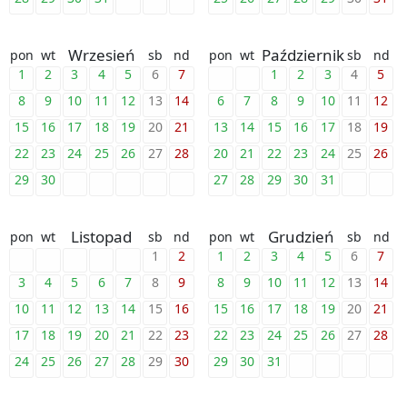
Wrzesień
Październik
pon
wt
sb
nd
pon
wt
sb
nd
1
2
3
4
5
6
7
1
2
3
4
5
8
9
10
11
12
13
14
6
7
8
9
10
11
12
15
16
17
18
19
20
21
13
14
15
16
17
18
19
22
23
24
25
26
27
28
20
21
22
23
24
25
26
29
30
27
28
29
30
31
Listopad
Grudzień
pon
wt
sb
nd
pon
wt
sb
nd
1
2
1
2
3
4
5
6
7
3
4
5
6
7
8
9
8
9
10
11
12
13
14
10
11
12
13
14
15
16
15
16
17
18
19
20
21
17
18
19
20
21
22
23
22
23
24
25
26
27
28
24
25
26
27
28
29
30
29
30
31