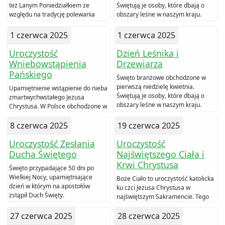
też Lanym Poniedziałkiem ze
Świętują je osoby, które dbają o
względu na tradycję polewania
obszary leśne w naszym kraju.
innych wodą.
1 czerwca 2025
1 czerwca 2025
Uroczystość
Dzień Leśnika i
Wniebowstąpienia
Drzewiarza
Pańskiego
Święto branżowe obchodzone w
pierwszą niedzielę kwietnia.
Upamiętnienie wstąpienie do nieba
Świętują je osoby, które dbają o
zmartwychwstałego Jezusa
obszary leśne w naszym kraju.
Chrystusa. W Polsce obchodzone w
VII Niedzielę Wielkanocną.
8 czerwca 2025
19 czerwca 2025
Uroczystość Zesłania
Uroczystość
Ducha Świętego
Najświętszego Ciała i
Krwi Chrystusa
Święto przypadające 50 dni po
Wielkiej Nocy, upamiętniające
Boże Ciało to uroczystość katolicka
dzień w którym na apostołów
ku czci Jezusa Chrystusa w
zstąpił Duch Święty.
najświętszym Sakramencie. Tego
dnia odbywają się procesje do
27 czerwca 2025
czterech ołtarzy.
28 czerwca 2025