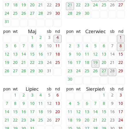
17
18
19
20
21
22
23
21
22
23
24
25
26
27
24
25
26
27
28
29
30
28
29
30
31
Maj
Czerwiec
pon
wt
sb
nd
pon
wt
sb
nd
1
2
3
4
1
5
6
7
8
9
10
11
2
3
4
5
6
7
8
12
13
14
15
16
17
18
9
10
11
12
13
14
15
19
20
21
22
23
24
25
16
17
18
19
20
21
22
26
27
28
29
30
31
23
24
25
26
27
28
29
30
Lipiec
Sierpień
pon
wt
sb
nd
pon
wt
sb
nd
1
2
3
4
5
6
1
2
3
7
8
9
10
11
12
13
4
5
6
7
8
9
10
14
15
16
17
18
19
20
11
12
13
14
15
16
17
21
22
23
24
25
26
27
18
19
20
21
22
23
24
28
29
30
31
25
26
27
28
29
30
31