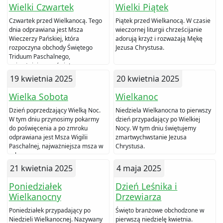
Wielki Czwartek
Wielki Piątek
Czwartek przed Wielkanocą. Tego
Piątek przed Wielkanocą. W czasie
dnia odprawiana jest Msza
wieczornej liturgii chrześcijanie
Wieczerzy Pańskiej, która
adorują krzyż i rozważają Mękę
rozpoczyna obchody Świętego
Jezusa Chrystusa.
Triduum Paschalnego,
najważniejszego święta
chrześcijan.
19 kwietnia 2025
20 kwietnia 2025
Wielka Sobota
Wielkanoc
Dzień poprzedzający Wielką Noc.
Niedziela Wielkanocna to pierwszy
W tym dniu przynosimy pokarmy
dzień przypadający po Wielkiej
do poświęcenia a po zmroku
Nocy. W tym dniu świętujemy
odprawiana jest Msza Wigilii
zmartwychwstanie Jezusa
Paschalnej, najważniejsza msza w
Chrystusa.
roku.
21 kwietnia 2025
4 maja 2025
Poniedziałek
Dzień Leśnika i
Wielkanocny
Drzewiarza
Poniedziałek przypadający po
Święto branżowe obchodzone w
Niedzieli Wielkanocnej. Nazywany
pierwszą niedzielę kwietnia.