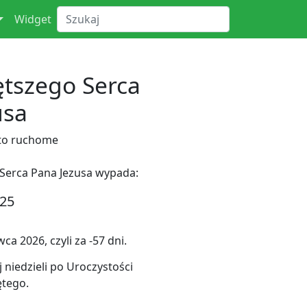
Widget
ętszego Serca
usa
to ruchome
Serca Pana Jezusa wypada:
025
a 2026, czyli za -57 dni.
 niedzieli po Uroczystości
ętego.