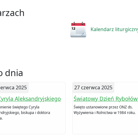
arzach
Kalendarz liturgiczn
 dnia
zerwca 2025
27 czerwca 2025
Cyryla Aleksandryjskiego
Światowy Dzień Rybołów
ienie świętego Cyryla
Święto ustanowione przez ONZ ds.
ndryjskiego, biskupa i doktora
Wyżywienia i Rolnictwa w 1984 roku.
a.