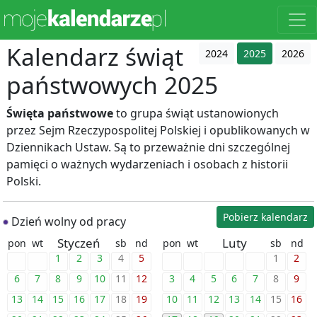
Kalendarz świąt
2024
2025
2026
państwowych 2025
Święta państwowe
to grupa świąt ustanowionych
przez Sejm Rzeczypospolitej Polskiej i opublikowanych w
Dziennikach Ustaw. Są to przeważnie dni szczególnej
pamięci o ważnych wydarzeniach i osobach z historii
Polski.
Pobierz kalendarz
Dzień wolny od pracy
Styczeń
Luty
pon
wt
sb
nd
pon
wt
sb
nd
1
2
3
4
5
1
2
6
7
8
9
10
11
12
3
4
5
6
7
8
9
13
14
15
16
17
18
19
10
11
12
13
14
15
16