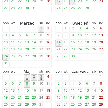
20
21
22
23
24
25
26
17
18
19
20
21
22
23
27
28
29
30
31
24
25
26
27
28
Marzec
Kwiecień
pon
wt
sb
nd
pon
wt
sb
nd
1
2
1
2
3
4
5
6
3
4
5
6
7
8
9
7
8
9
10
11
12
13
10
11
12
13
14
15
16
14
15
16
17
18
19
20
17
18
19
20
21
22
23
21
22
23
24
25
26
27
24
25
26
27
28
29
30
28
29
30
31
Maj
Czerwiec
pon
wt
sb
nd
pon
wt
sb
nd
1
2
3
4
1
5
6
7
8
9
10
11
2
3
4
5
6
7
8
12
13
14
15
16
17
18
9
10
11
12
13
14
15
19
20
21
22
23
24
25
16
17
18
19
20
21
22
26
27
28
29
30
31
23
24
25
26
27
28
29