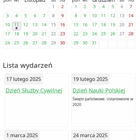
1
2
1
2
3
4
5
6
7
3
4
5
6
7
8
9
8
9
10
11
12
13
14
10
11
12
13
14
15
16
15
16
17
18
19
20
21
17
18
19
20
21
22
23
22
23
24
25
26
27
28
24
25
26
27
28
29
30
29
30
31
Lista wydarzeń
17 lutego 2025
19 lutego 2025
Dzień Służby Cywilnej
Dzień Nauki Polskiej
Święto państwowe. Ustanowione w
2020
1 marca 2025
24 marca 2025