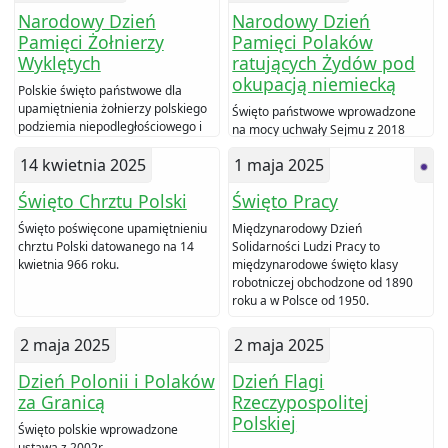
Narodowy Dzień
Narodowy Dzień
Pamięci Żołnierzy
Pamięci Polaków
Wyklętych
ratujących Żydów pod
okupacją niemiecką
Polskie święto państwowe dla
upamiętnienia żołnierzy polskiego
Święto państwowe wprowadzone
podziemia niepodległościowego i
na mocy uchwały Sejmu z 2018
antykomunistycznego.
14 kwietnia 2025
1 maja 2025
Święto Chrztu Polski
Święto Pracy
Święto poświęcone upamiętnieniu
Międzynarodowy Dzień
chrztu Polski datowanego na 14
Solidarności Ludzi Pracy to
kwietnia 966 roku.
międzynarodowe święto klasy
robotniczej obchodzone od 1890
roku a w Polsce od 1950.
2 maja 2025
2 maja 2025
Dzień Polonii i Polaków
Dzień Flagi
za Granicą
Rzeczypospolitej
Polskiej
Święto polskie wprowadzone
ustawą z 2002r.