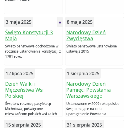
3 maja 2025
8 maja 2025
Święto Konstytucji 3
Narodowy Dzień
Maja
Zwycięstwa
Święto państwowe obchodzone w
Święto państwowe ustanowione
rocznicę ustanowienia konstytucji z
ustawą z 2015
1791 roku.
12 lipca 2025
1 sierpnia 2025
Dzień Walki i
Narodowy Dzień
Męczeństwa Wsi
Pamięci Powstania
Polskiej
Warszawskiego
Święto w rocznicę pacyfikacji
Ustanowione w 2009 roku polskie
Michniowa, poświęcone
święto mające na celu
mieszkańcom polskich wsi za ich
upamiętnienie Powstania
patriotyczną postawę w czasie II
Warszawskiego.
wojny światowej. Święto
15 sierpnia 2025
31 sierpnia 2025