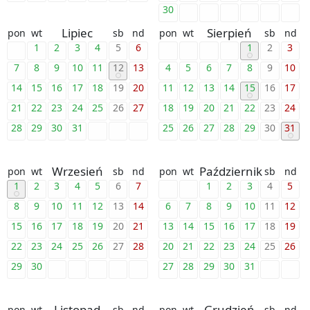
30
Lipiec
Sierpień
pon
wt
sb
nd
pon
wt
sb
nd
1
2
3
4
5
6
1
2
3
7
8
9
10
11
12
13
4
5
6
7
8
9
10
14
15
16
17
18
19
20
11
12
13
14
15
16
17
21
22
23
24
25
26
27
18
19
20
21
22
23
24
28
29
30
31
25
26
27
28
29
30
31
Wrzesień
Październik
pon
wt
sb
nd
pon
wt
sb
nd
1
2
3
4
5
6
7
1
2
3
4
5
8
9
10
11
12
13
14
6
7
8
9
10
11
12
15
16
17
18
19
20
21
13
14
15
16
17
18
19
22
23
24
25
26
27
28
20
21
22
23
24
25
26
29
30
27
28
29
30
31
Listopad
Grudzień
pon
wt
sb
nd
pon
wt
sb
nd