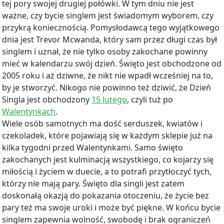
tej pory swojej drugiej połówki. W tym dniu nie jest
ważne, czy bycie singlem jest świadomym wyborem, czy
przykrą koniecznością. Pomysłodawcą tego wyjątkowego
dnia jest Trevor Mcwanda, który sam przez długi czas był
singlem i uznał, że nie tylko osoby zakochane powinny
mieć w kalendarzu swój dzień. Święto jest obchodzone od
2005 roku i aż dziwne, że nikt nie wpadł wcześniej na to,
by je stworzyć. Nikogo nie powinno też dziwić, że Dzień
Singla jest obchodzony
15 lutego
, czyli tuż po
Walentynkach
.
Wiele osób samotnych ma dość serduszek, kwiatów i
czekoladek, które pojawiają się w każdym sklepie już na
kilka tygodni przed Walentynkami. Samo święto
zakochanych jest kulminacją wszystkiego, co kojarzy się
miłością i życiem w duecie, a to potrafi przytłoczyć tych,
którzy nie mają pary. Święto dla singli jest zatem
doskonałą okazją do pokazania otoczeniu, że życie bez
pary też ma swoje uroki i może być piękne. W końcu bycie
singlem zapewnia wolność, swobodę i brak ograniczeń