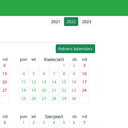
2021
2022
2023
Pobierz kalendarz
Kwiecień
nd
pon
wt
sb
nd
6
1
2
3
13
4
5
6
7
8
9
10
20
11
12
13
14
15
16
17
27
18
19
20
21
22
23
24
25
26
27
28
29
30
Sierpień
nd
pon
wt
sb
nd
3
1
2
3
4
5
6
7