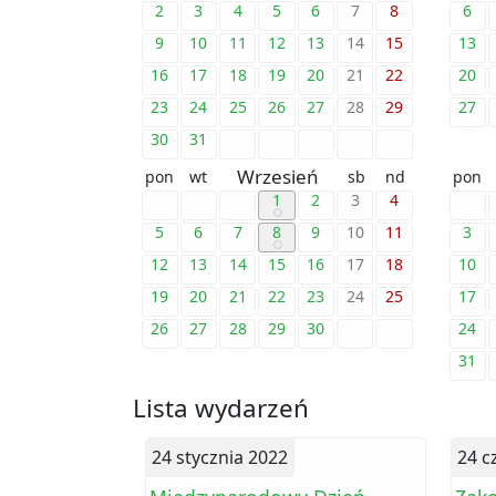
2
3
4
5
6
7
8
6
9
10
11
12
13
14
15
13
16
17
18
19
20
21
22
20
23
24
25
26
27
28
29
27
30
31
Wrzesień
pon
wt
sb
nd
pon
1
2
3
4
5
6
7
8
9
10
11
3
12
13
14
15
16
17
18
10
19
20
21
22
23
24
25
17
26
27
28
29
30
24
31
Lista wydarzeń
24 stycznia 2022
24 c