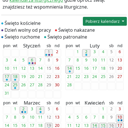
do
kalendarza liturgicznego
gdzie oprócz świąt
znajdziesz też wspomnienia liturgiczne.
Pobierz kalendarz
Święto kościelne
Dzień wolny od pracy
Święto nakazane
Święto ruchome
Święto patronalne
Styczeń
Luty
pon
wt
sb
nd
pon
wt
sb
nd
1
2
1
2
3
4
5
6
3
4
5
6
7
8
9
7
8
9
10
11
12
13
10
11
12
13
14
15
16
14
15
16
17
18
19
20
17
18
19
20
21
22
23
21
22
23
24
25
26
27
24
25
26
27
28
29
30
28
31
Marzec
Kwiecień
pon
wt
sb
nd
pon
wt
sb
nd
1
2
3
4
5
6
1
2
3
7
8
9
10
11
12
13
4
5
6
7
8
9
10
14
15
16
17
18
19
20
11
12
13
14
15
16
17