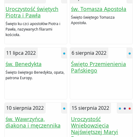
Uroczystość świętych
św. Tomasza Apostoła
Piotra i Pawła
Święto świętego Tomasza
Apostoła.
Święto ku czci apostołów Piotra i
Pawła, nazywanych filarami
kościoła.
11 lipca 2022
6 sierpnia 2022
św. Benedykta
Święto Przemienienia
Pańskiego
Święto świętego Benedykta, opata,
patrona Europy.
10 sierpnia 2022
15 sierpnia 2022
św. Wawrzyńca,
Uroczystość
diakona i męczennika
Wniebowzięcia
Najświętszej Maryi