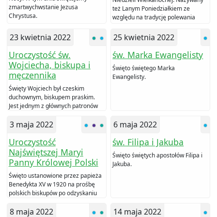
zmartwychwstanie Jezusa
też Lanym Poniedziałkiem ze
Chrystusa.
względu na tradycję polewania
innych wodą.
23 kwietnia 2022
25 kwietnia 2022
Uroczystość św.
św. Marka Ewangelisty
Wojciecha, biskupa i
Święto świętego Marka
męczennika
Ewangelisty.
Święty Wojciech był czeskim
duchownym, biskupem praskim.
Jest jednym z głównych patronów
Polski.
3 maja 2022
6 maja 2022
Uroczystość
św. Filipa i Jakuba
Najświętszej Maryi
Święto świętych apostołów Filipa i
Panny Królowej Polski
Jakuba.
Święto ustanowione przez papieża
Benedykta XV w 1920 na prośbę
polskich biskupów po odzyskaniu
przez Polskę niepodległości w
1918.
8 maja 2022
14 maja 2022