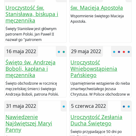
Uroczystość św.
św. Macieja Apostoła
Stanisława, biskupa i
Wspomnienie świętego Macieja
męczennika
Apostoła.
Święty Stanisław jest głównym
patronem Polski. Jan Paweł II
nazwał go "patronem
chrześcijańskiego ładu
moralnego".
16 maja 2022
29 maja 2022
Święto św. Andrzeja
Uroczystość
Boboli, kapłana i
Wniebowstąpienia
męczennika
Pańskiego
Święto obchodzone w rocznicę
Upamiętnienie wstąpienie do nieba
męczeńskiej śmierci świętego
zmartwychwstałego Jezusa
Andrzeja Boboli, patrona Polski.
Chrystusa. W Polsce obchodzone w
VII Niedzielę Wielkanocną.
31 maja 2022
5 czerwca 2022
Nawiedzenie
Uroczystość Zesłania
Najświętszej Maryi
Ducha Świętego
Panny
Święto przypadające 50 dni po