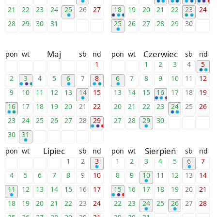
21
22
23
24
25
26
27
18
19
20
21
22
23
24
28
29
30
31
25
26
27
28
29
30
Maj
Czerwiec
pon
wt
sb
nd
pon
wt
sb
nd
1
1
2
3
4
5
2
3
4
5
6
7
8
6
7
8
9
10
11
12
9
10
11
12
13
14
15
13
14
15
16
17
18
19
16
17
18
19
20
21
22
20
21
22
23
24
25
26
23
24
25
26
27
28
29
27
28
29
30
30
31
Lipiec
Sierpień
pon
wt
sb
nd
pon
wt
sb
nd
1
2
3
1
2
3
4
5
6
7
4
5
6
7
8
9
10
8
9
10
11
12
13
14
11
12
13
14
15
16
17
15
16
17
18
19
20
21
18
19
20
21
22
23
24
22
23
24
25
26
27
28