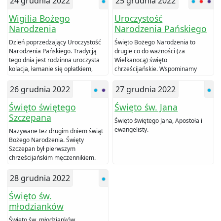
24 grudnia 2022
25 grudnia 2022
Wigilia Bożego
Uroczystość
Narodzenia
Narodzenia Pańskiego
Dzień poprzedzający Uroczystość
Święto Bożego Narodzenia to
Narodzenia Pańskiego. Tradycją
drugie co do ważności (za
tego dnia jest rodzinna uroczysta
Wielkanocą) święto
kolacja, łamanie się opłatkiem,
chrześcijańskie. Wspominamy
składanie życzeń i dawanie
prawdę, że Bóg stał się
prezentów.
człowiekiem.
26 grudnia 2022
27 grudnia 2022
Święto świętego
Święto św. Jana
Szczepana
Święto świętego Jana, Apostoła i
ewangelisty.
Nazywane też drugim dniem świąt
Bożego Narodzenia. Święty
Szczepan był pierwszym
chrześcijańskim męczennikiem.
28 grudnia 2022
Święto św.
młodzianków
Święto św. młodzianków,