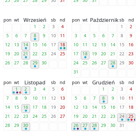
25
26
27
28
29
30
31
29
30
31
Wrzesień
Październik
pon
wt
sb
nd
pon
wt
sb
nd
1
2
3
4
1
2
5
6
7
8
9
10
11
3
4
5
6
7
8
9
12
13
14
15
16
17
18
10
11
12
13
14
15
16
19
20
21
22
23
24
25
17
18
19
20
21
22
23
26
27
28
29
30
24
25
26
27
28
29
30
31
Listopad
Grudzień
pon
wt
sb
nd
pon
wt
sb
nd
1
2
3
4
5
6
1
2
3
4
7
8
9
10
11
12
13
5
6
7
8
9
10
11
14
15
16
17
18
19
20
12
13
14
15
16
17
18
21
22
23
24
25
26
27
19
20
21
22
23
24
25
28
29
30
26
27
28
29
30
31