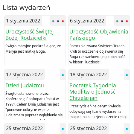
Lista wydarzeń
1 stycznia 2022
6 stycznia 2022
Uroczystość Świętej
Uroczystość Objawienia
Bożej Rodzicielki
Pańskiego
Święto maryjne podkreślające, że
Potocznie zwana Świętem Trzech
Maryja jest matką Boga.
Króli to uczczenie objawienia się
Boga człowiekowi i jego obecność
w historii ludzkości.
17 stycznia 2022
18 stycznia 2022
Dzień Judaizmu
Początek Tygodnia
Modlitw o Jedność
Święto ustanowione przez
Chrześcijan
Konferencję Episkopatu Polski w
1997r. Celem Dnia Judaizmu jest
Przez tydzień na całym Świecie
"ponowne odkrycie więzi z
odbywają się liczne wydarzenia
judaizmem poprzez wgłębienie się
mające na celu zjednoczenie religii
we własną tajemnicę". Ten dzień
Chrześcijańskich.
zapoczątkowuje Tydzień modlitw o
25 stycznia 2022
25 stycznia 2022
jedność Chrześcijan.