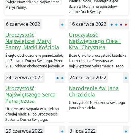
Wielkiej Nocy, upamiętniające
Święto Nawiedzenia Najświętszej
dzień w którym na apostołów
Maryi Panny.
zstąpił Duch Święty.
6 czerwca 2022
16 czerwca 2022
Uroczystość
Uroczystość
Najświętszej Maryi
Najświętszego Ciała i
Panny, Matki Kościoła
Krwi Chrystusa
Święto obchodzone w poniedziałek
Boże Ciało to uroczystość katolicka
po Zesłaniu Ducha Świętego. Przed
ku czci Jezusa Chrystusa w
2018 rokiem obchodzone jedynie w
najświętszym Sakramencie. Tego
Polsce i Argentynie.
dnia odbywają się procesje do
24 czerwca 2022
czterech ołtarzy.
24 czerwca 2022
Uroczystość
Narodzenie św. Jana
Najświętszego Serca
Chrzciciela
Pana Jezusa
Uroczystość Narodzenia świętego
Jana Chrzciciela.
Uroczystość wypada w piątek po
drugiej niedzieli po Uroczystości
Zesłania Ducha Świętego.
29 czerwca 2022
3 lipca 2022