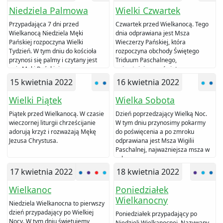
Niedziela Palmowa
Wielki Czwartek
Przypadająca 7 dni przed
Czwartek przed Wielkanocą. Tego
Wielkanocą Niedziela Męki
dnia odprawiana jest Msza
Pańskiej rozpoczyna Wielki
Wieczerzy Pańskiej, która
Tydzień. W tym dniu do kościoła
rozpoczyna obchody Świętego
przynosi się palmy i czytany jest
Triduum Paschalnego,
opis Męki Pańskiej.
najważniejszego święta
chrześcijan.
15 kwietnia 2022
16 kwietnia 2022
Wielki Piątek
Wielka Sobota
Piątek przed Wielkanocą. W czasie
Dzień poprzedzający Wielką Noc.
wieczornej liturgii chrześcijanie
W tym dniu przynosimy pokarmy
adorują krzyż i rozważają Mękę
do poświęcenia a po zmroku
Jezusa Chrystusa.
odprawiana jest Msza Wigilii
Paschalnej, najważniejsza msza w
roku.
17 kwietnia 2022
18 kwietnia 2022
Wielkanoc
Poniedziałek
Wielkanocny
Niedziela Wielkanocna to pierwszy
dzień przypadający po Wielkiej
Poniedziałek przypadający po
Nocy. W tym dniu świętujemy
Niedzieli Wielkanocnej. Nazywany