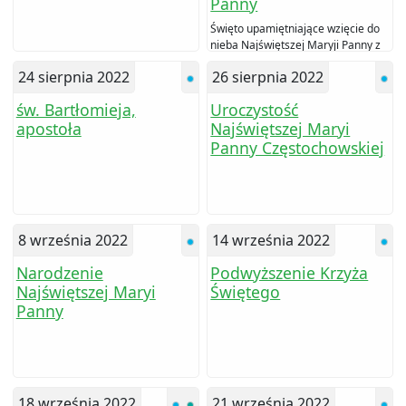
Panny
Święto upamiętniające wzięcie do
nieba Najświętszej Maryji Panny z
duszą i ciałem. W Polsce znane
24 sierpnia 2022
26 sierpnia 2022
jako Święto Matki Boskiej Zielnej.
św. Bartłomieja,
Uroczystość
apostoła
Najświętszej Maryi
Panny Częstochowskiej
8 września 2022
14 września 2022
Narodzenie
Podwyższenie Krzyża
Najświętszej Maryi
Świętego
Panny
18 września 2022
21 września 2022