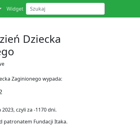
Widget
ień Dziecka
ego
we
ecka Zaginionego wypada:
2
023, czyli za -1170 dni.
d patronatem Fundacji Itaka.