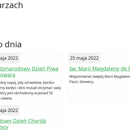
arzach
 dnia
aja 2022
25 maja 2022
zynarodowy Dzień Piwa
św. Marii Magdaleny de 
wowara
Wspomnienie świętej Marii Magdalen
Pazzi, dziewicy.
etny napój, pity od wieków, bardzo
rny kiedyś i dziś musiał otrzymać swój
który jest obchodzony w ponad 50
 świata.
aja 2022
towy Dzień Chorób
zycy