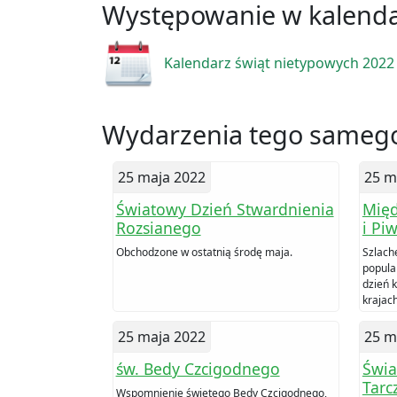
Występowanie w kalend
Kalendarz świąt nietypowych 2022
Wydarzenia tego samego
25 maja 2022
25 m
Światowy Dzień Stwardnienia
Międ
Rozsianego
i Pi
Obchodzone w ostatnią środę maja.
Szlach
popula
dzień 
krajach
25 maja 2022
25 m
św. Bedy Czcigodnego
Świa
Tarc
Wspomnienie świętego Bedy Czcigodnego,