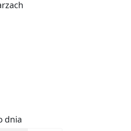
arzach
 dnia