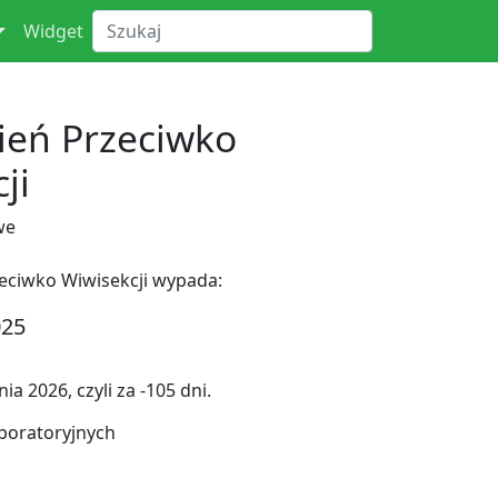
Widget
eń Przeciwko
ji
we
ciwko Wiwisekcji wypada:
025
a 2026, czyli za -105 dni.
boratoryjnych