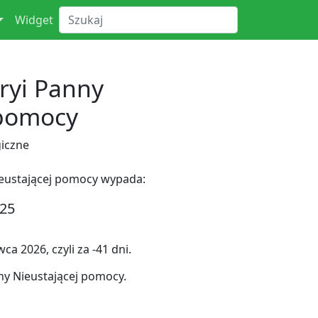
Widget
ryi Panny
 pomocy
iczne
ieustającej pomocy wypada:
025
a 2026, czyli za -41 dni.
y Nieustającej pomocy.