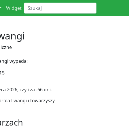
Widget
Lwangi
iczne
angi wypada:
25
 2026, czyli za -66 dni.
ola Lwangi i towarzyszy.
arzach