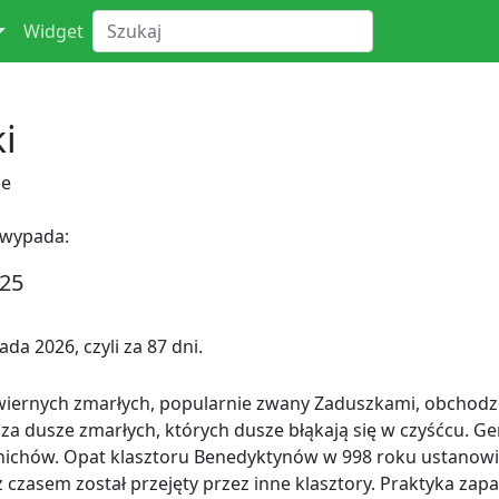
Widget
i
ne
 wypada:
025
da 2026, czyli za 87 dni.
iernych zmarłych, popularnie zwany Zaduszkami, obchodzon
wy za dusze zmarłych, których dusze błąkają się w czyśćcu.
ichów. Opat klasztoru Benedyktynów w 998 roku ustanowił 
 czasem został przejęty przez inne klasztory. Praktyka zap