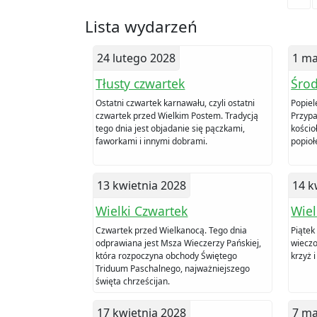
Lista wydarzeń
24 lutego 2028
1 ma
Tłusty czwartek
Śro
Ostatni czwartek karnawału, czyli ostatni
Popiel
czwartek przed Wielkim Postem. Tradycją
Przypa
tego dnia jest objadanie się pączkami,
kościo
faworkami i innymi dobrami.
popioł
13 kwietnia 2028
14 k
Wielki Czwartek
Wiel
Czwartek przed Wielkanocą. Tego dnia
Piątek
odprawiana jest Msza Wieczerzy Pańskiej,
wieczo
która rozpoczyna obchody Świętego
krzyż 
Triduum Paschalnego, najważniejszego
święta chrześcijan.
17 kwietnia 2028
7 ma