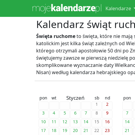
Kalendarze
Kalendarz świąt ru
Święta ruchome
to święta, które nie mają
katolickim jest kilka świąt zależnych od W
którego otrzymali apostołowie 50 dni po Z
świętujemy zawsze w pierwszą niedzielę po
skomplikowane wyznaczanie daty Wielkanoc
Nisan) według kalendarza hebrajskiego opa
Styczeń
pon
wt
sb
nd
pon
1
2
3
4
5
6
7
8
9
7
10
11
12
13
14
15
16
14
17
18
19
20
21
22
23
21