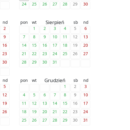
24
25
26
27
28
29
30
Sierpień
nd
pon
wt
sb
nd
2
1
2
3
4
5
6
9
7
8
9
10
11
12
13
16
14
15
16
17
18
19
20
23
21
22
23
24
25
26
27
30
28
29
30
31
Grudzień
nd
pon
wt
sb
nd
5
1
2
3
12
4
5
6
7
8
9
10
19
11
12
13
14
15
16
17
26
18
19
20
21
22
23
24
25
26
27
28
29
30
31