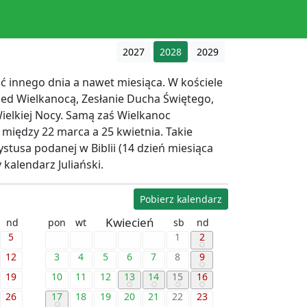
2027
2028
2029
ać innego dnia a nawet miesiąca. W kościele
rzed Wielkanocą, Zesłanie Ducha Świętego,
ielkiej Nocy. Samą zaś Wielkanoc
między 22 marca a 25 kwietnia. Takie
usa podanej w Biblii (14 dzień miesiąca
kalendarz Juliański.
Pobierz kalendarz
Kwiecień
nd
pon
wt
sb
nd
5
1
2
12
3
4
5
6
7
8
9
19
10
11
12
13
14
15
16
26
17
18
19
20
21
22
23