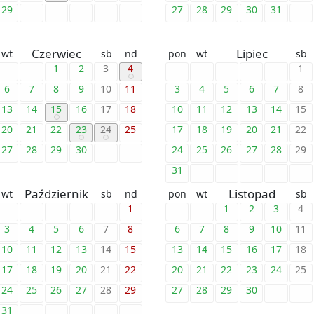
29
27
28
29
30
31
Czerwiec
Lipiec
wt
sb
nd
pon
wt
sb
1
2
3
4
1
6
7
8
9
10
11
3
4
5
6
7
8
13
14
15
16
17
18
10
11
12
13
14
15
20
21
22
23
24
25
17
18
19
20
21
22
27
28
29
30
24
25
26
27
28
29
31
Październik
Listopad
wt
sb
nd
pon
wt
sb
1
1
2
3
4
3
4
5
6
7
8
6
7
8
9
10
11
10
11
12
13
14
15
13
14
15
16
17
18
17
18
19
20
21
22
20
21
22
23
24
25
24
25
26
27
28
29
27
28
29
30
31