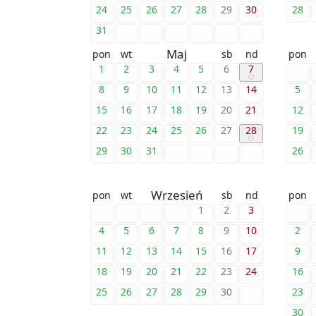
24
25
26
27
28
29
30
28
31
Maj
pon
wt
sb
nd
pon
1
2
3
4
5
6
7
8
9
10
11
12
13
14
5
15
16
17
18
19
20
21
12
22
23
24
25
26
27
28
19
29
30
31
26
Wrzesień
pon
wt
sb
nd
pon
1
2
3
4
5
6
7
8
9
10
2
11
12
13
14
15
16
17
9
18
19
20
21
22
23
24
16
25
26
27
28
29
30
23
30