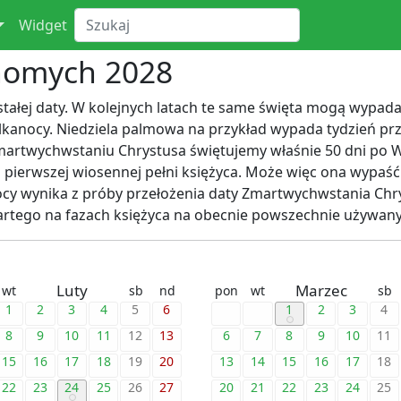
Widget
chomych 2028
 stałej daty. W kolejnych latach te same święta mogą wypad
ielkanocy. Niedziela palmowa na przykład wypada tydzień p
martwychwstaniu Chrystusa świętujemy właśnie 50 dni po W
 pierwszej wiosennej pełni księżyca. Może więc ona wypaść 
y wynika z próby przełożenia daty Zmartwychwstania Chryst
rtego na fazach księżyca na obecnie powszechnie używany 
Luty
Marzec
wt
sb
nd
pon
wt
sb
1
2
3
4
5
6
1
2
3
4
8
9
10
11
12
13
6
7
8
9
10
11
15
16
17
18
19
20
13
14
15
16
17
18
22
23
24
25
26
27
20
21
22
23
24
25