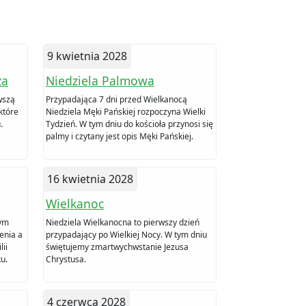
9 kwietnia 2028
za
Niedziela Palmowa
wszą
Przypadająca 7 dni przed Wielkanocą
 które
Niedziela Męki Pańskiej rozpoczyna Wielki
.
Tydzień. W tym dniu do kościoła przynosi się
palmy i czytany jest opis Męki Pańskiej.
16 kwietnia 2028
Wielkanoc
tym
Niedziela Wielkanocna to pierwszy dzień
enia a
przypadający po Wielkiej Nocy. W tym dniu
ii
świętujemy zmartwychwstanie Jezusa
u.
Chrystusa.
4 czerwca 2028