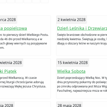
rca 2028
2 kwietnia 2028
da popielcowa
Dzień Leśnika i Drzewiar
ec to pierwszy dzień Wielkiego Postu.
Święto branżowe obchodzone w pier
da 46 dni przed Wielkanocą a w
niedzielę kwietnia. Świętują je osoby,
łach głowy wiernych są posypywane
dbają o obszary leśne w naszym kraju
em.
wietnia 2028
15 kwietnia 2028
ki Piątek
Wielka Sobota
 przed Wielkanocą. W czasie
Dzień poprzedzający Wielką Noc. W 
rnej liturgii chrześcijanie adorują
dniu przynosimy pokarmy do poświęc
i rozważają Mękę Jezusa Chrystusa.
po zmroku odprawiana jest Msza Wigil
Paschalnej, najważniejsza msza w rok
ja 2028
28 maja 2028